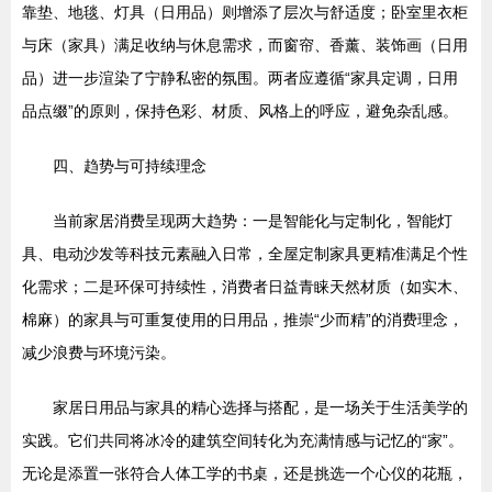
靠垫、地毯、灯具（日用品）则增添了层次与舒适度；卧室里衣柜
与床（家具）满足收纳与休息需求，而窗帘、香薰、装饰画（日用
品）进一步渲染了宁静私密的氛围。两者应遵循“家具定调，日用
品点缀”的原则，保持色彩、材质、风格上的呼应，避免杂乱感。
四、趋势与可持续理念
当前家居消费呈现两大趋势：一是智能化与定制化，智能灯
具、电动沙发等科技元素融入日常，全屋定制家具更精准满足个性
化需求；二是环保可持续性，消费者日益青睐天然材质（如实木、
棉麻）的家具与可重复使用的日用品，推崇“少而精”的消费理念，
减少浪费与环境污染。
家居日用品与家具的精心选择与搭配，是一场关于生活美学的
实践。它们共同将冰冷的建筑空间转化为充满情感与记忆的“家”。
无论是添置一张符合人体工学的书桌，还是挑选一个心仪的花瓶，