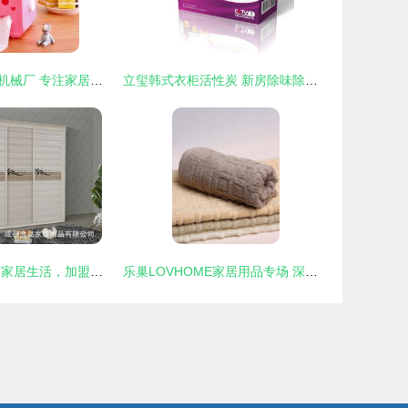
余姚市联特电器机械厂 专注家居与汽车用品，塑造品质生活
立玺韩式衣柜活性炭 新房除味除甲醛的理想选择
心逸品衣柜 品质家居生活，加盟共创未来
乐巢LOVHOME家居用品专场 深咖无捻全棉毛巾，舒适生活的质感之选